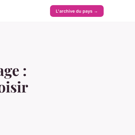
L'archive du pays →
ge :
oisir