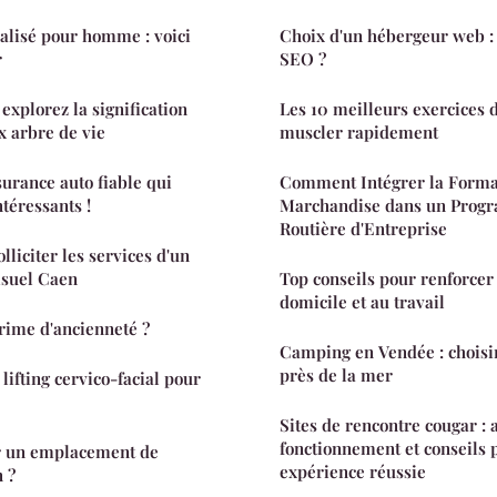
alisé pour homme : voici
Choix d'un hébergeur web : 
r
SEO ?
explorez la signification
Les 10 meilleurs exercices d
x arbre de vie
muscler rapidement
urance auto fiable qui
Comment Intégrer la Form
téressants !
Marchandise dans un Progr
Routière d'Entreprise
lliciter les services d'un
isuel Caen
Top conseils pour renforcer 
domicile et au travail
rime d'ancienneté ?
Camping en Vendée : chois
près de la mer
lifting cervico-facial pour
Sites de rencontre cougar : 
fonctionnement et conseils 
 un emplacement de
expérience réussie
 ?