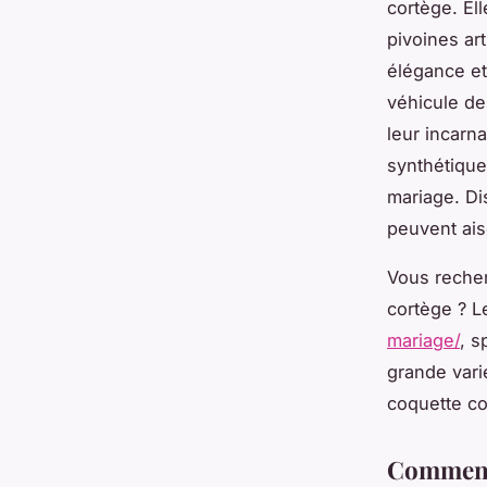
cortège. El
pivoines ar
élégance et
véhicule de 
leur incarna
synthétique
mariage. Di
peuvent ais
Vous recherc
cortège ? L
mariage/
, s
grande vari
coquette co
Comment b