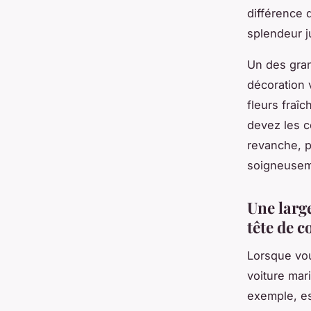
différence d
splendeur j
Un des gran
décoration 
fleurs fraî
devez les c
revanche, p
soigneusem
Une large
tête de c
Lorsque vou
voiture mari
exemple, es