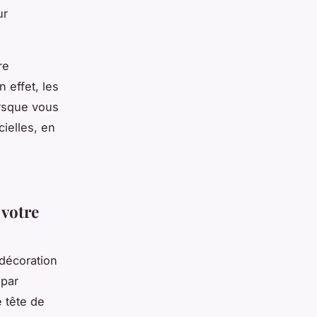
ur
re
 effet, les
orsque vous
ielles, en
 votre
 décoration
 par
 tête de