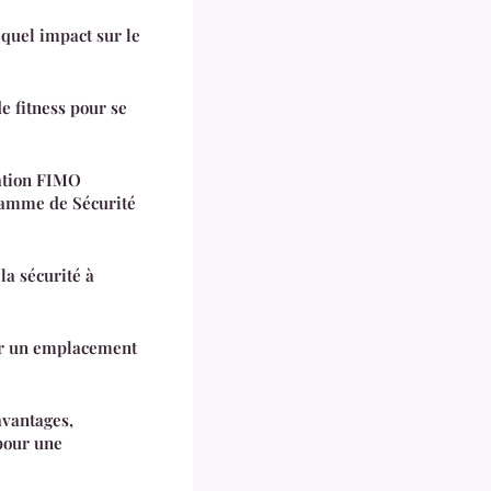
quel impact sur le
e fitness pour se
ation FIMO
amme de Sécurité
la sécurité à
ir un emplacement
avantages,
pour une