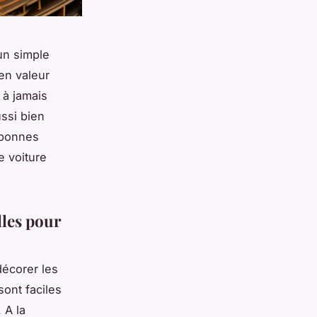
’un simple
en valeur
 à jamais
ssi bien
 bonnes
e voiture
lles pour
décorer les
sont faciles
 A la