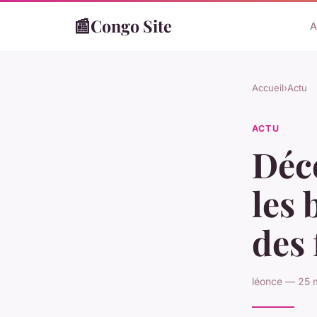
📰
Congo Site
A
Accueil
›
Actu
ACTU
Déco
les 
des 
léonce — 25 