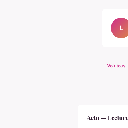
L
← Voir tous l
Actu — Lectur