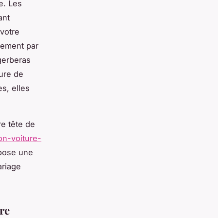
e. Les
ant
votre
alement par
 gerberas
ture de
s, elles
re tête de
on-voiture-
opose une
ariage
re