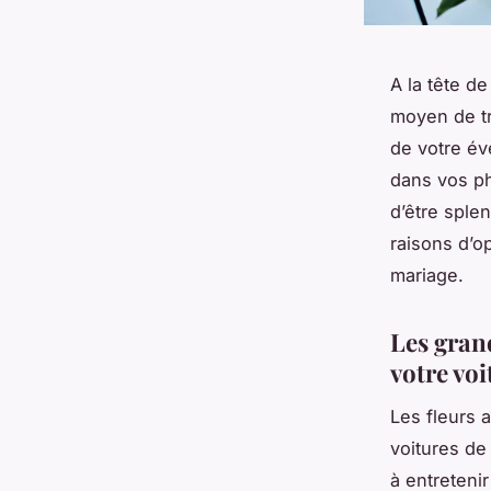
A la tête d
moyen de tr
de votre év
dans vos ph
d’être sple
raisons d’op
mariage.
Les grand
votre vo
Les fleurs a
voitures de 
à entreteni