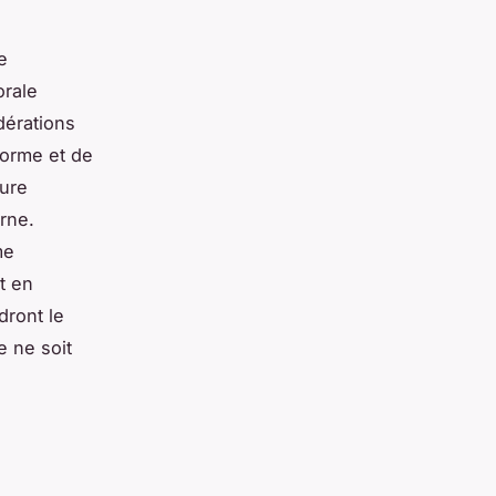
e
orale
dérations
forme et de
ture
rne.
me
t en
dront le
e ne soit