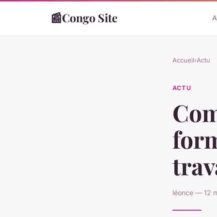
📰
Congo Site
A
Accueil
›
Actu
ACTU
Com
form
trav
léonce — 12 