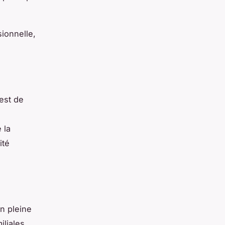
sionnelle,
 est de
 la
ité
en pleine
iliales,