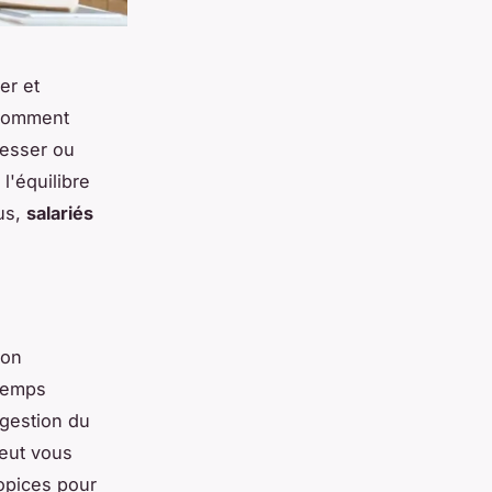
er et
 comment
resser ou
l'équilibre
ous,
salariés
ion
 temps
e gestion du
peut vous
ropices pour