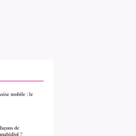
sise mobile : le
 façons de
nnabidiol ?