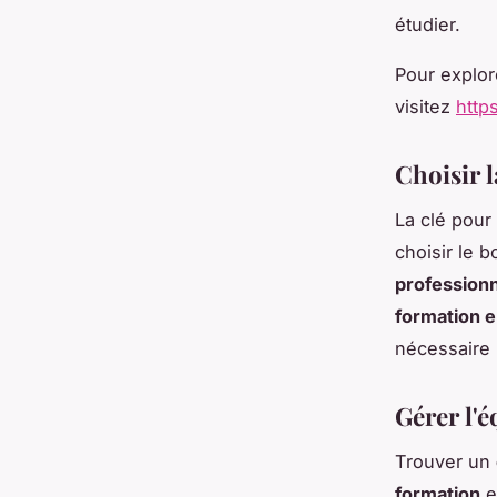
étudier.
Pour explor
visitez
http
Choisir 
La clé pou
choisir le 
professionn
formation e
nécessaire 
Gérer l'é
Trouver un
formation
e