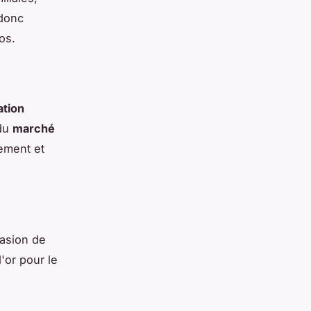
 donc
os.
ation
 du
marché
ement et
casion de
'or pour le