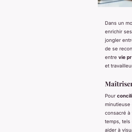
Dans un mon
enrichir s
jongler ent
de se recon
entre
vie p
et travaill
Maîtriser
Pour
concil
minutieuse 
consacré à
temps, tels
aider à vis