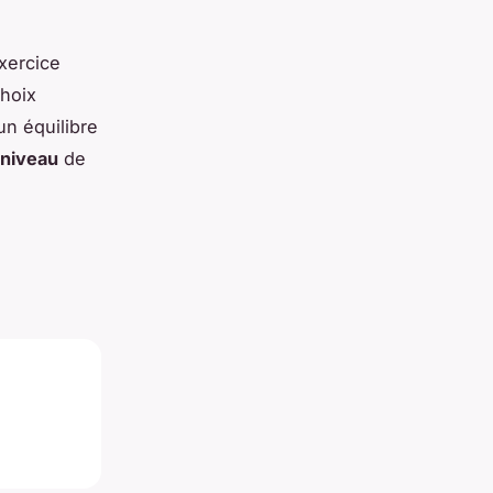
xercice
choix
 un équilibre
niveau
de