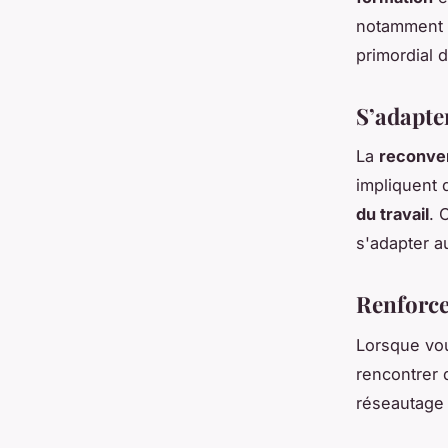
notamment 
primordial 
S’adapte
La
reconver
impliquent 
du travail
. 
s'adapter a
Renforce
Lorsque vo
rencontrer 
réseautage 