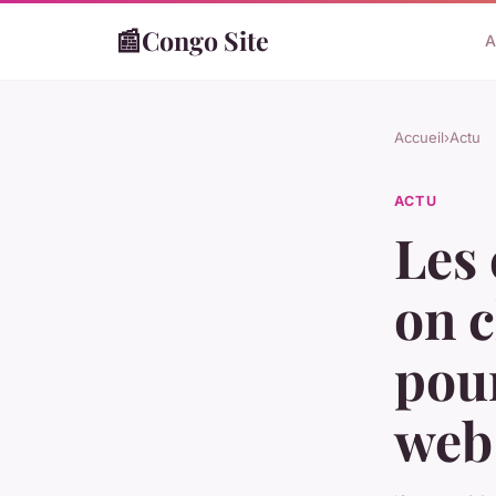
📰
Congo Site
A
Accueil
›
Actu
ACTU
Les 
on 
pour
web