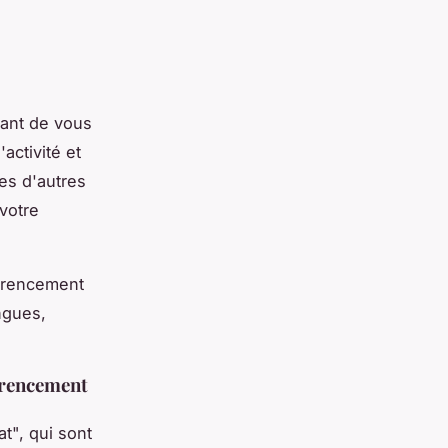
tant de vous
activité et
es d'autres
 votre
férencement
ngues,
férencement
t", qui sont