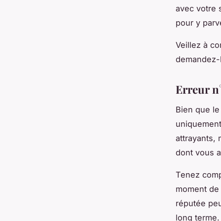
avec votre 
pour y parv
Veillez à c
demandez-lu
Erreur n
Bien que le
uniquement 
attrayants, 
dont vous a
Tenez compt
moment de p
réputée peu
long terme.