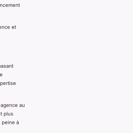
rencement
ence et
basant
re
xpertise
l'agence au
t plus
a peine à