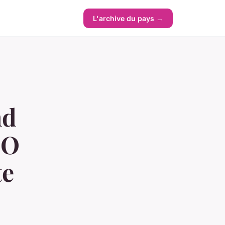
L'archive du pays →
nd
EO
te