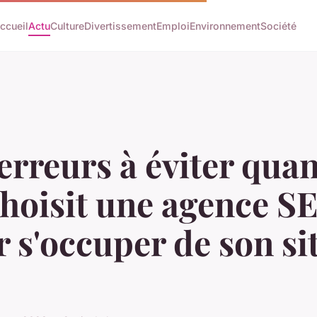
ccueil
Actu
Culture
Divertissement
Emploi
Environnement
Société
erreurs à éviter qua
choisit une agence S
 s'occuper de son si