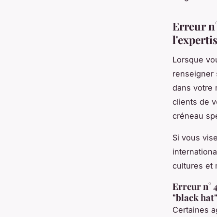
Erreur n°
l'experti
Lorsque vou
renseigner 
dans votre 
clients de 
créneau spé
Si vous vis
internation
cultures et
Erreur n° 
"black hat
Certaines a