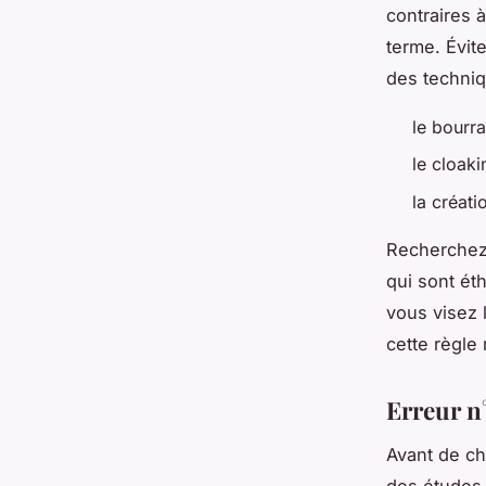
contraires 
terme. Évit
des techniq
le bourr
le cloak
la créatio
Recherchez 
qui sont ét
vous visez 
cette règle
Erreur n°
Avant de c
des études 