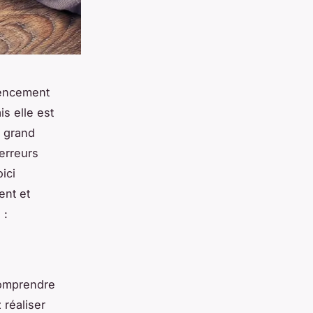
rencement
s elle est
u grand
erreurs
ici
ent et
 :
comprendre
 réaliser