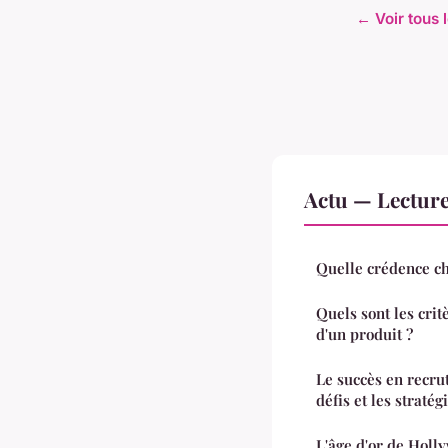
← Voir tous l
Actu — Lectur
Quelle crédence ch
Quels sont les crit
d'un produit ?
Le succès en recrut
défis et les stratég
L'âge d'or de Holly