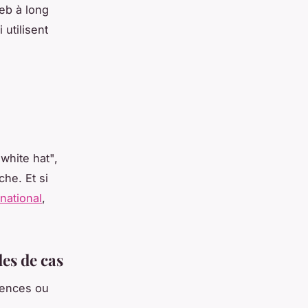
web à long
 utilisent
white hat",
he. Et si
national
,
des de cas
rences ou
e